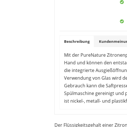
Beschreibung
Kundenmeinung
Mit der PureNature Zitronenp
Hand und können den entstand
die integrierte Ausgießöffn
Verwendung von Glas wird de
Gebrauch kann die Saftpress
Spülmaschine gereinigt und 
ist nickel-, metall- und plast
Die Käufer sind von der Zitr
Ergiebigkeit, die einfache A
Der Flüssigkeitsgehalt einer Zitron