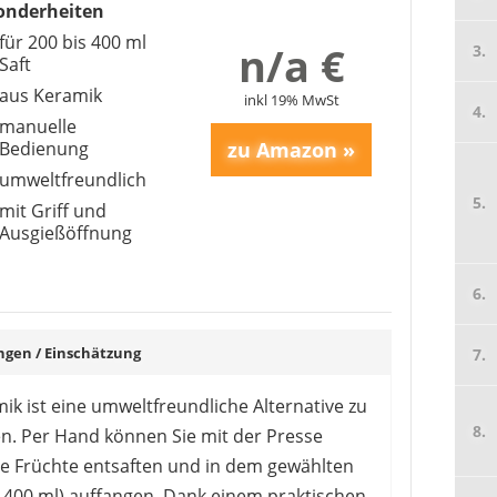
onderheiten
AVESTEIR
für 200 bis 400 ml
n/a €
8,99 €
*
Saft
aus Keramik
inkl 19% MwSt
manuelle
Bedienung
umweltfreundlich
mit Griff und
Ausgießöffnung
en / Einschätzung
ik ist eine umweltfreundliche Alternative zu
n. Per Hand können Sie mit der Presse
ZULAY KITCHEN
e Früchte entsaften und in dem gewählten
20,99 €
16,14 €
*
18,
 400 ml) auffangen. Dank einem praktischen