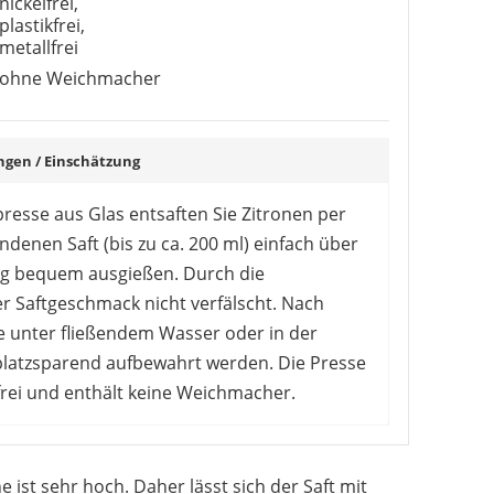
nickelfrei,
plastikfrei,
metallfrei
ohne Weichmacher
en / Einschätzung
resse aus Glas entsaften Sie Zitronen per
enen Saft (bis zu ca. 200 ml) einfach über
ung bequem ausgießen. Durch die
r Saftgeschmack nicht verfälscht. Nach
e unter fließendem Wasser oder in der
platzsparend aufbewahrt werden. Die Presse
ikfrei und enthält keine Weichmacher.
onenpresse aus Glas überzeugt und loben die
nwendung und die leichte Reinigung. Manche
e ist sehr hoch. Daher lässt sich der Saft mit