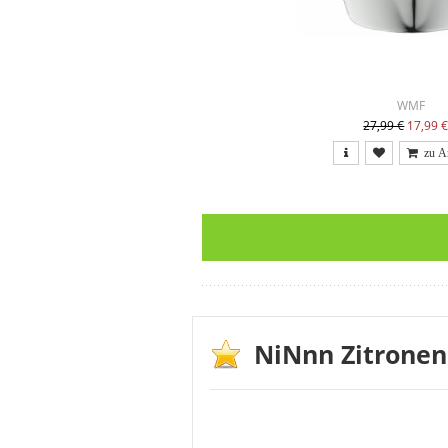
WMF
27,99 €
17,99 
NiNnn Zitronen