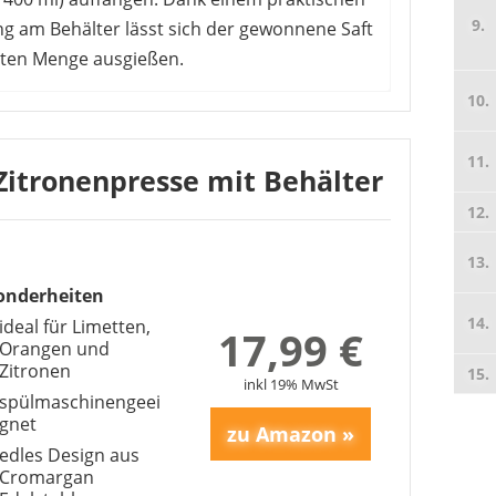
ng am Behälter lässt sich der gewonnene Saft
hten Menge ausgießen.
tungen zu diesem Produkt vor.
Nachteile
tronenpresse mit Behälter
schwerer als
onderheiten
Plastikpressen
ideal für Limetten,
17,99 €
Orangen und
NEXROLA
Zitronen
inkl 19% MwSt
10,99 €
*
spülmaschinengeei
gnet
edles Design aus
Cromargan