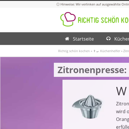
Startseite
Küchen
Richtig schön kochen
»
👨‍🍳 Küchenhelfer
»
Zit
Zitronenpresse:
W
Zitro
wird o
Orang
erfül