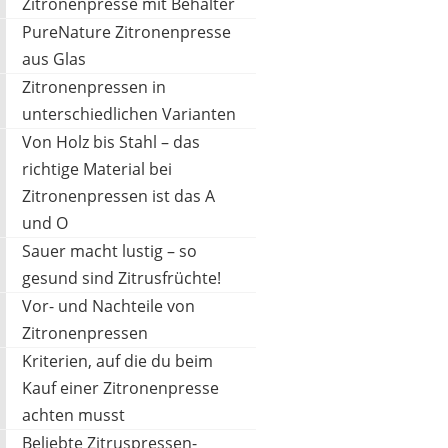
Zitronenpresse mit Behälter
PureNature Zitronenpresse
METALTEX
5,94 €
*
aus Glas
Zitronenpressen in
unterschiedlichen Varianten
Von Holz bis Stahl – das
richtige Material bei
Zitronenpressen ist das A
und O
Sauer macht lustig – so
gesund sind Zitrusfrüchte!
Vor- und Nachteile von
Zitronenpressen
Kriterien, auf die du beim
Kauf einer Zitronenpresse
LINFELDT
achten musst
99 €
17,99 €
*
Beliebte Zitruspressen-