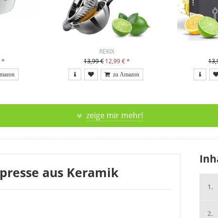
REKIX
€
*
13,99 €
12,99 €
*
13,
zeige mir mehr!
Inh
presse aus Keramik