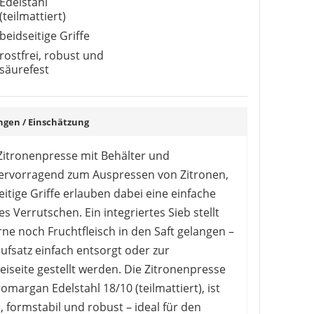
Edelstahl
(teilmattiert)
1
2
3
beidseitige Griffe
rostfrei, robust und
säurefest
en / Einschätzung
itronenpresse mit Behälter und
hervorragend zum Auspressen von Zitronen,
itige Griffe erlauben dabei eine einfache
Verrutschen. Ein integriertes Sieb stellt
ne noch Fruchtfleisch in den Saft gelangen –
fsatz einfach entsorgt oder zur
seite gestellt werden. Die Zitronenpresse
margan Edelstahl 18/10 (teilmattiert), ist
h, formstabil und robust – ideal für den