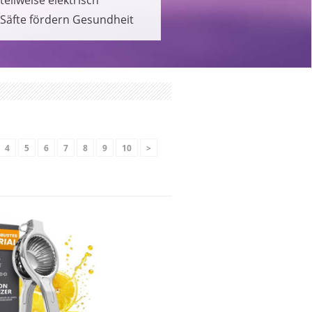
Säfte fördern Gesundheit
4
5
6
7
8
9
10
>