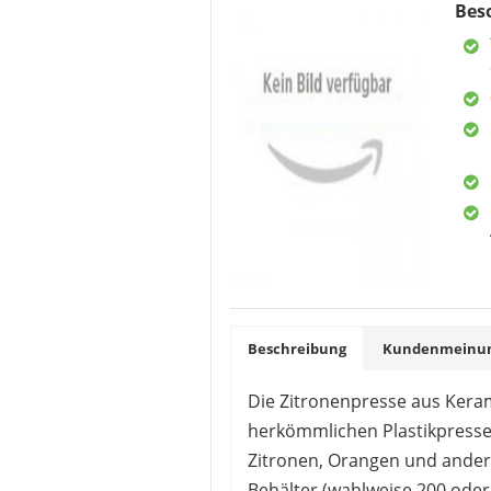
Bes
WESTMARK
5,99 €
*
Beschreibung
Kundenmeinung
Die Zitronenpresse aus Keram
herkömmlichen Plastikpresse
KJØK
Zitronen, Orangen und ander
18,90 €
*
Behälter (wahlweise 200 oder