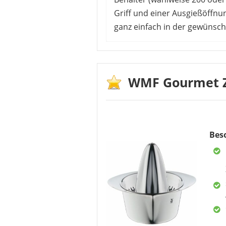
Griff und einer Ausgießöffnu
ganz einfach in der gewünsc
Es liegen keine Kundenbewer
Vorteile
WMF Gourmet Zi
Keramik statt Plastik
nachhaltig
Bes
recht großes
Fassungsvermögen